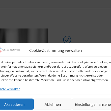
R
Wir nähen für Sie. N
Cookie-Zustimmung verwalten
dir ein optimales Erlebnis zu bieten, verwenden wir Technologien wie Cookies, 
äteinformationen zu speichern und/oder darauf zuzugreifen. Wenn du diesen
R
hnologien zustimmst, können wir Daten wie das Surfverhalten oder eindeutige I
Textilherstel
 dieser Website verarbeiten. Wenn du deine Zustimmung nicht erteilst oder
ückziehst, können bestimmte Merkmale und Funktionen beeinträchtigt werden.
Werbeindustrie, Hei
nste verwalten
R
Wir veredeln ihre Tex
Akzeptieren
Ablehnen
Einstellungen anseh
Siebdruck, Sublimatio