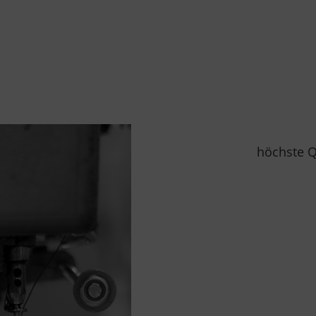
höchste Q
R
R
R
R