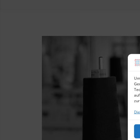
Um 
Ger
Tec
auf
zur
Die