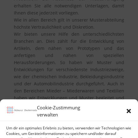
erhalten Sie alle notwendigen Unterlagen, damit
Ihnen diese jederzeit vorliegen.
Wie in allen Bereich gilt in unserer Musterabteilung
höchste Vertraulichkeit und Diskretion.
Wir bieten unsere Hilfe den unterschiedlichsten
Branchen an. Dies zählt für die Entwicklung von
Artikeln, dem nähen von Prototypen und das
anfertigen und nähen von speziellen
Herausforderungen. So haben wir Muster und
Entwicklungen für verschiedenste Industriezweige,
wie der chemischen Industrie, Bekleidungsindustrie
und der Automobilindustrie durchgeführt. Auch in
den Bereichen Mieder – Miederwaren und Textilien
haben wir Entwicklungen und Muster begleitet und
mitentwickelt.
Cookie-Zustimmung
verwalten
Aufgrund unseres umfangreichen und weit
Um dir ein optimales Erlebnis zu bieten, verwenden wir Technologien wie
gestreuten Maschinenpark vermögen wir unseren
Cookies, um Geräteinformationen zu speichern und/oder darauf
Kunden verschiedene Möglichkeiten in der