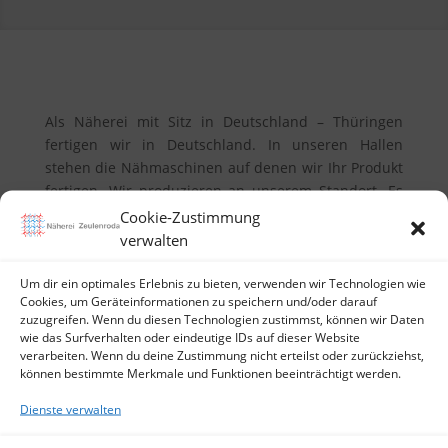
Als Näherei mit Sitz in Deutschland – Thüringen
fertigen wir in Deutschland. In unseren Hallen
stehen die Nähmaschinen auf denen wir Ihr Produkt
fertigen. Wir produzieren an unserem Standort. Es
erfolgt keine versteckte Vergabe Ihrer Produktion ins
Cookie-Zustimmung
Ausland. Wir garantieren unseren Kunden einen
verwalten
echten Produktionsstandort in Deutschland als
Näherei. Auf Wunsch zeigen wir unseren Kunden die
Um dir ein optimales Erlebnis zu bieten, verwenden wir Technologien wie
Cookies, um Geräteinformationen zu speichern und/oder darauf
Produktion und die einzelnen Fertigungsschritte
zuzugreifen. Wenn du diesen Technologien zustimmst, können wir Daten
beim nähen.
wie das Surfverhalten oder eindeutige IDs auf dieser Website
Hierbei achten wir sehr genau auf die Einhaltung
verarbeiten. Wenn du deine Zustimmung nicht erteilst oder zurückziehst,
können bestimmte Merkmale und Funktionen beeinträchtigt werden.
vertraulicher Informationen von unseren Kunden. So
ist es uns möglich unter Bewahrung unserer
Dienste verwalten
Seriosität trotzdem unseren Kunden die Produktion
und Fertigung zu zeigen.