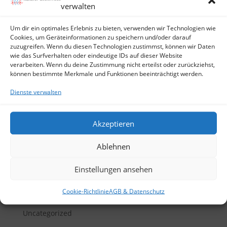
verwalten
Um dir ein optimales Erlebnis zu bieten, verwenden wir Technologien wie
Cookies, um Geräteinformationen zu speichern und/oder darauf
Nähgarn Nähen
zuzugreifen. Wenn du diesen Technologien zustimmst, können wir Daten
wie das Surfverhalten oder eindeutige IDs auf dieser Website
verarbeiten. Wenn du deine Zustimmung nicht erteilst oder zurückziehst,
können bestimmte Merkmale und Funktionen beeinträchtigt werden.
Neueste Beiträge
Dienste verwalten
Hello world!
Akzeptieren
Neueste Kommentare
Ablehnen
Archive
Einstellungen ansehen
September 2015
Cookie-Richtlinie
AGB & Datenschutz
Kategorien
Uncategorized